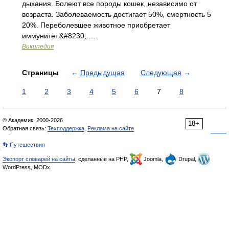
дыхания. Болеют все породы кошек, независимо от
возраста. Заболеваемость достигает 50%, смертность 5
20%. Переболевшее животное приобретает
иммунитет.&#8230; …
Википедия
Страницы
←
Предыдущая
Следующая
→
1
2
3
4
5
6
7
8
© Академик, 2000-2026
18+
Обратная связь:
Техподдержка
,
Реклама на сайте
👣 Путешествия
Экспорт словарей на сайты
, сделанные на PHP,
Joomla,
Drupal,
WordPress, MODx.