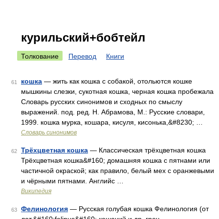
курильский+бобтейл
Толкование
Перевод
Книги
кошка
— жить как кошка с собакой, отольются кошке
61
мышкины слезки, сукотная кошка, черная кошка пробежала
Словарь русских синонимов и сходных по смыслу
выражений. под. ред. Н. Абрамова, М.: Русские словари,
1999. кошка мурка, кошара, кисуля, кисонька,&#8230; …
Словарь синонимов
Трёхцветная кошка
— Классическая трёхцветная кошка
62
Трёхцветная кошка&#160; домашняя кошка с пятнами или
частичной окраской; как правило, белый мех с оранжевыми
и чёрными пятнами. Английс …
Википедия
Фелинология
— Русская голубая кошка Фелинология (от
63