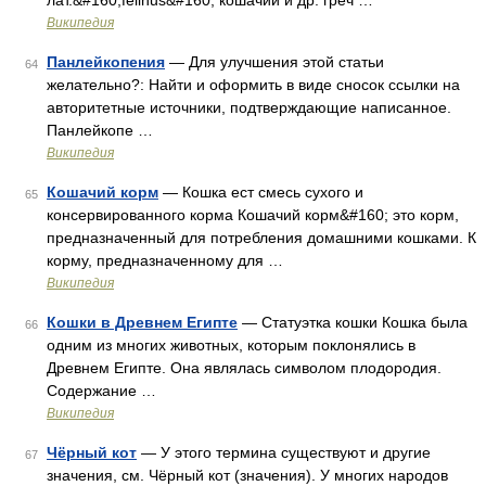
лат.&#160;felinus&#160; кошачий и др. греч …
Википедия
Панлейкопения
— Для улучшения этой статьи
64
желательно?: Найти и оформить в виде сносок ссылки на
авторитетные источники, подтверждающие написанное.
Панлейкопе …
Википедия
Кошачий корм
— Кошка ест смесь сухого и
65
консервированного корма Кошачий корм&#160; это корм,
предназначенный для потребления домашними кошками. К
корму, предназначенному для …
Википедия
Кошки в Древнем Египте
— Статуэтка кошки Кошка была
66
одним из многих животных, которым поклонялись в
Древнем Египте. Она являлась символом плодородия.
Содержание …
Википедия
Чёрный кот
— У этого термина существуют и другие
67
значения, см. Чёрный кот (значения). У многих народов