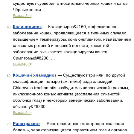
существуют суеверия относительно чёрных кошек и котов.
Чёрные кошки …
Википедия
Калицивироз
— Калицивироз&#160; инфекционное
68
заболевание кошек, проявляющееся в типичных случаях
повышением температуры, конъюнктивитом, изъязвлением
слизистых ротовой и носовой полости, хромотой.
заболевание вызывается калицивирусом кошек.
Симптомы&#8230; …
Википедия
Кошачий хламидиоз
— Существуют три или, по другой
69
классификации, четыре (см. ниже) вида хламидий.
Chlamydia trachomatis возбудитель человеческой трахомы,
инклюзионного конъюнктивита (воспаления слизистой
оболочки глаз) и некоторых венерических заболеваний,
обычно у&#8230; …
Википедия
Ринотрахеит
— Pинотрахеит кошек остропротекающая
70
болезнь, характеризующаяся поражением глаз и органов